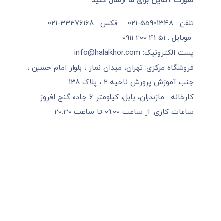
صورت آنلاین برای ما ارسال کنید
تلفن : 55901348-021 فکس : 33376168-021
موبایل : 51 41 200 0911
پست الکترونیک:
info@halalkhor.com
فروشگاه مرکزی: تهران، میدان نماز ، بلوار امام حسین ،
جنب آموزش پرورش ناحیه 2 ، پلاک 138
کارخانه : مازندران، بابل، کیلومتر 6 جاده گنج افروز
ساعات کاری: از ساعت 09:00 تا ساعت 20:30