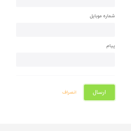
شماره موبایل
پیام
ارسال
انصراف