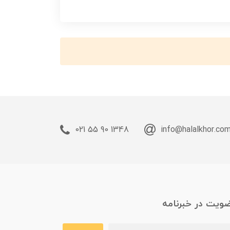
1348 90 55 021
info@halalkhor.co
ویت در خبرنامه